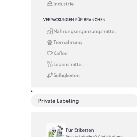
Industrie
VERPACKUNGEN FÜR BRANCHEN
Nahrungsergänzungsmittel
Tiernahrung
Kaffee
Lebensmittel
Gewürze
Handg
Süßigkeiten
Manu
Private Labeling
Chili oder Zimt – unsere
Gewürzetiketten sorgen für eine
Mit Lieb
scharfe Optik. Strukturpapier,
von Labe
Metallic oder Folie: Du mixt die
Mengen,
Zutaten, wir den Look.
Manufakt
Für Etiketten
Private Labeling? Gibt’s bei uns!