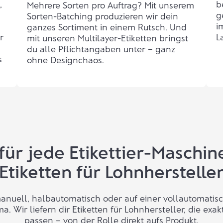
,
b
Mehrere Sorten pro Auftrag? Mit unserem
g
Sorten-Batching produzieren wir dein
i
ganzes Sortiment in einem Rutsch. Und
r
L
mit unseren
Multilayer-Etiketten
bringst
du alle Pflichtangaben unter – ganz
s
ohne Designchaos.
für jede Etikettier-Maschin
Etiketten für Lohnherstelle
 manuell, halbautomatisch oder auf einer vollautomati
. Wir liefern dir Etiketten für Lohnhersteller, die exak
passen – von der Rolle direkt aufs Produkt.