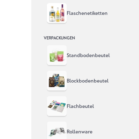
Etiketten für
Flaschenetiketten
Lohnherstell
VERPACKUNGEN
Happy Kunde, happy Lohnabfüller!
Standbodenbeutel
Private Labeling? Gibt's bei uns!
Blockbodenbeutel
Etiketten kalkulieren
Jetzt Muster
Flachbeutel
Rollenware