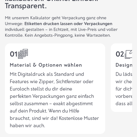
Transparent.
Mit unserem
Kalkulator
geht Verpackung ganz ohne
Umwege:
Etiketten drucken lassen oder Verpackungen
individuell gestalten – in Echtzeit, mit Live-Preis und voller
Kontrolle. Kein Angebots-Pingpong, keine Wartezeiten.
01
02
Material & Optionen wählen
Design 
Mit Digitaldruck als Standard und
Du lädst 
Features wie Zipper, Sichtfenster oder
wir check
Euroloch stellst du dir deine
für dich d
perfekten Verpackungen ganz einfach
vorbereit
selbst zusammen – exakt abgestimmt
dass alles
auf dein Produkt. Wenn du
Hilfe
brauchst, sind wir da!
Kostenlose Muster
haben wir auch.