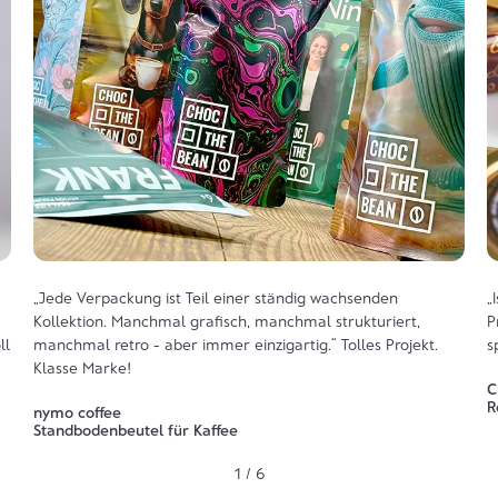
„Jede Verpackung ist Teil einer ständig wachsenden
„
Kollektion. Manchmal grafisch, manchmal strukturiert,
P
ll
manchmal retro - aber immer einzigartig.“ Tolles Projekt.
s
Klasse Marke!
C
R
nymo coffee
Standbodenbeutel für Kaffee
1 / 6