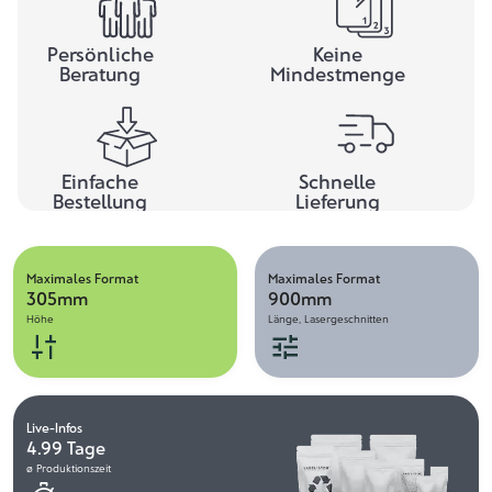
Persönliche
Keine
Beratung
Mindestmenge
Einfache
Schnelle
Bestellung
Lieferung
Maximales Format
Maximales Format
305mm
900mm
Höhe
Länge, Lasergeschnitten
Live-Infos
4.99 Tage
ø Produktionszeit