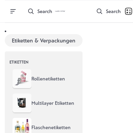
Direkt zum Inhalt
Search
Search
Lebensmitteletiketten
Etiketten & Verpackungen
drucken lassen
ETIKETTEN
Für Gläser, Dosen, Beutel & mehr
Rollenetiketten
Etiketten kalkulieren
Jetzt Musterpaket anfordern
Multilayer Etiketten
Flaschenetiketten