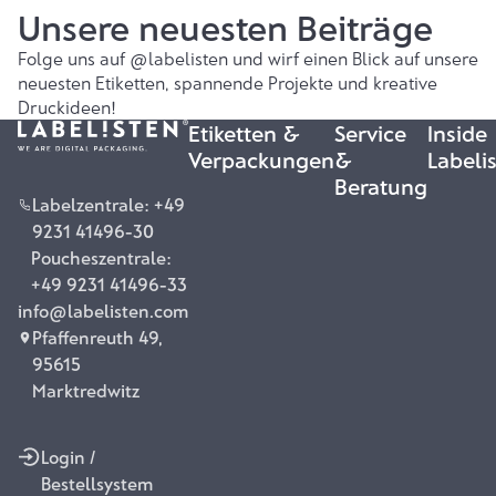
Unsere neuesten Beiträge
Folge uns auf
@labelisten
und wirf einen Blick auf unsere
neuesten Etiketten, spannende Projekte und kreative
Druckideen!
Etiketten &
Service
Inside
Verpackungen
&
Labeli
Beratung
Labelzentrale: +49
9231 41496-30
Poucheszentrale:
+49 9231 41496-33
info@labelisten.com
Pfaffenreuth 49,
95615
Marktredwitz
Login /
Bestellsystem