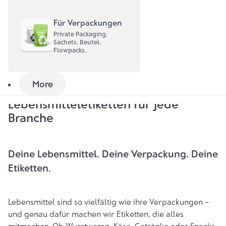
So kannst du vorab testen, was für deine Lebensmittel-
Verpackungen am besten funktioniert – bevor du deine
Für Verpackungen
Lebensmitteletiketten drucken lässt.
Private Packaging.
Sachets. Beutel.
Flowpacks.
Jetzt Musterpaket bestellen
More
Lebensmitteletiketten für jede
Branche
Deine Lebensmittel. Deine Verpackung. Deine
Etiketten.
Lebensmittel sind so vielfältig wie ihre
Verpackungen
–
und genau dafür machen wir
Etiketten
, die alles
mitmachen. Ob Wurstwaren, Käse, Getränke oder Snacks: