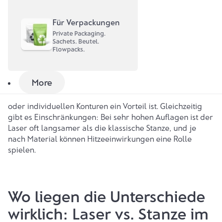
vor allem dann, wenn häufige Größen- oder
Formwechsel anstehen.
Für Verpackungen
Private Packaging.
Ganz anders funktioniert das Laserschneiden. Hier
Sachets. Beutel.
Flowpacks.
übernimmt kein Werkzeug die Arbeit, sondern ein digital
gesteuerter Laserstrahl. Die Kontur wird direkt ins
Material geschnitten – ohne Rüstzeiten oder
More
Werkzeugbau. Dadurch lassen sich neue Formen sofort
umsetzen, was vor allem bei Kleinauflagen, vielen Sorten
oder individuellen Konturen ein Vorteil ist. Gleichzeitig
gibt es Einschränkungen: Bei sehr hohen Auflagen ist der
Laser oft langsamer als die klassische Stanze, und je
nach Material können Hitzeeinwirkungen eine Rolle
spielen.
Wo liegen die Unterschiede
wirklich: Laser vs. Stanze im