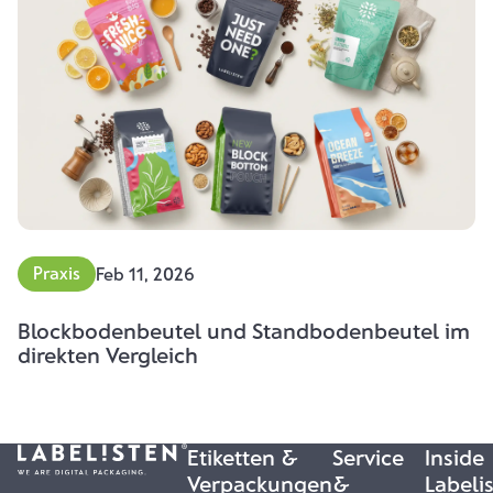
Praxis
Feb 11, 2026
Blockbodenbeutel und Standbodenbeutel im
direkten Vergleich
Etiketten &
Service
Inside
Verpackungen
&
Labeli