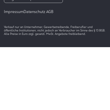
Impressum
Datenschutz
AGB
Verkauf nur an Unternehmer, Gewerbetreibende, Freiberufler und
öffentliche Institutionen, nicht jedoch an Verbraucher im Sinne des § 13 BGB.
Alle Preise in Euro zzgl. gesetzl. MwSt. Angebote freibleibend.