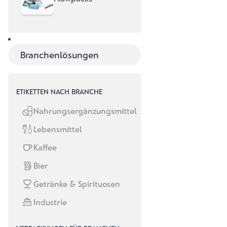
Keine Lust auf teure Stanzbleche?
Randfreiheit oder filigrane Konturen?
Kleinauflagen oder viele Sorten?
Branchenlösungen
Genau hier entscheidet sich, ob Laser oder Stanze für
dein Projekt Sinn macht oder ob eine Mischung aus
beidem die beste Lösung ist.
ETIKETTEN NACH BRANCHE
Im nächsten Abschnitt schauen wir uns an, wie beide
Nahrungsergänzungsmittel
Verfahren funktionieren und worin sie sich technisch
unterscheiden. Danach wird schnell klar, wo die Stärken
Lebensmittel
(und Grenzen) liegen.
Kaffee
Bier
Getränke & Spirituosen
Industrie