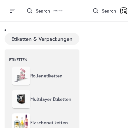
Direkt zum Inhalt
Search
Search
Oct 16, 2025
Laser vs. Stanze - Was passt
Etiketten & Verpackungen
zu deinem Etikett?
Beim Etikettendruck entscheidet nicht nur das Design,
ETIKETTEN
sondern auch die Weiterverarbeitung. Ob Laser oder
Stanze – die Wahl wirkt sich auf Kosten, Formen,
Geschwindigkeit und Qualität aus. In diesem Beitrag
Rollenetiketten
erklären wir verständlich, wo die Unterschiede liegen,
welche Methode wann punktet und wie wir bei Labelisten
beide Verfahren optimal einsetzen.
Multilayer Etiketten
Praxis
Flaschenetiketten