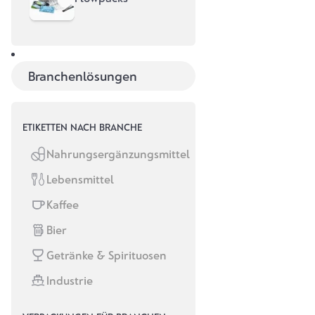
Pfaffenreuth 49,
95615
Marktredwitz
Branchenlösungen
Login /
Bestellsystem
ETIKETTEN NACH BRANCHE
Nahrungsergänzungsmittel
Musterpaket
Lebensmittel
Kalkulator
Kaffee
Bier
Zahlungsarten
Getränke & Spirituosen
Industrie
Versandpartner
Partner